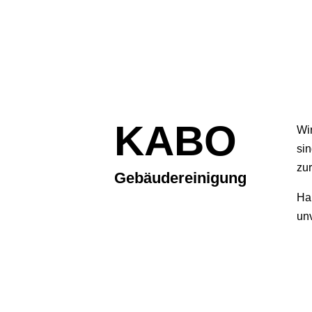
KABO
Wir
si
zu
Gebäudereinigung
Hab
un