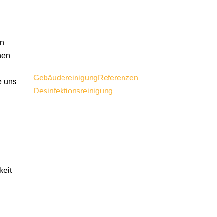
schlimmen Sauereien als mit
Kunst zu tun und um diese zu
beseitigen nutzen wir spezielle
in
Techniken
hen
Mehr ...
Gebäudereinigung
Referenzen
e uns
Desinfektionsreinigung
Desinfektionsreinigung
Desinfektionsreinigung
Viren, Bakterien,
Messiehäuser/Wohnungen… wir
sind gerüstet und desinfizieren Ihr
keit
Objekt in kürzester Zeit. Mit
unseren Teams sind wir 24
Stunden am Tag bundesweit
abrufbar.