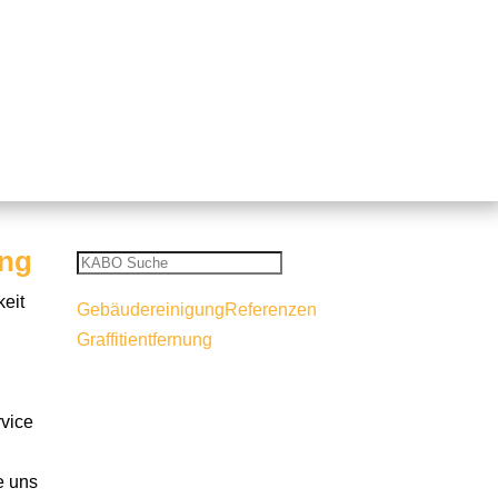
ung
keit
Gebäudereinigung
Referenzen
Graffitientfernung
Graffitientfernung
Graffitientfernung
vice
Es gibt Graffiti und schlimme
Sauereien. Leider haben wir es
e uns
heutzutage eher mit diesen